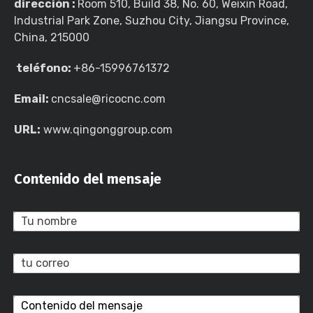
dirección :
Room 510, Build 38, No. 60, Weixin Road,
Industrial Park Zone, Suzhou City, Jiangsu Province,
China, 215000
teléfono:
+86-15996761372
Email:
cncsale@ricocnc.com
URL:
www.qingonggroup.com
Contenido del mensaje