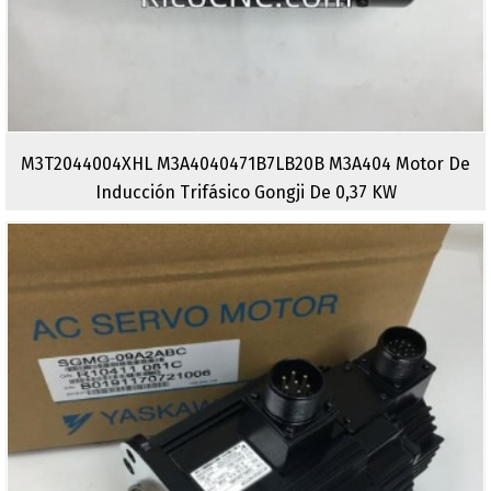
M3T2044004XHL M3A4040471B7LB20B M3A404 Motor De
Inducción Trifásico Gongji De 0,37 KW