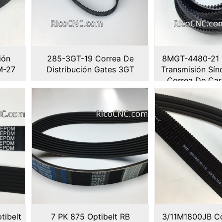
ión
285-3GT-19 Correa De
8MGT-4480-21 
M-27
Distribución Gates 3GT
Transmisión Sín
Correa De Car
Chain 
tibelt
7 PK 875 Optibelt RB
3/11M1800JB Co