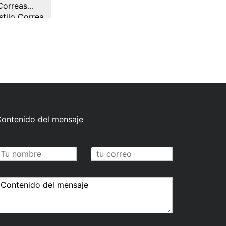
Correas
stilo Correa
nda
ontenido del mensaje