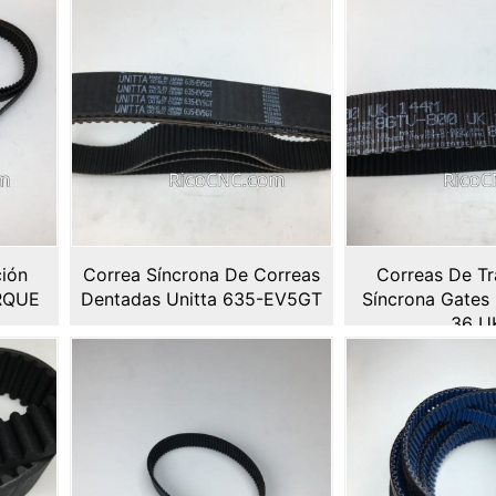
ción
Correa Síncrona De Correas
Correas De Tr
RQUE
Dentadas Unitta 635-EV5GT
Síncrona Gates
36 U