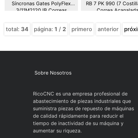
Síncronas Gates PolyFlex
RB 7 PK 990 (7 Costill
3/11M2120JB Correas
Correa Acanalad
Polyflex JB 11M
Automática Optibelt 
990 EPDM RBK
total:
34
página:
1
/
2
primero
anterior
próx
Sobre Nosotros
RicoCNC es una empresa profesional de
abastecimiento de piezas industriales que
suministra piezas de repuesto de máquinas
de calidad rápidamente para reducir el
tiempo de inactividad de su máquina y
aumentar su riqueza.