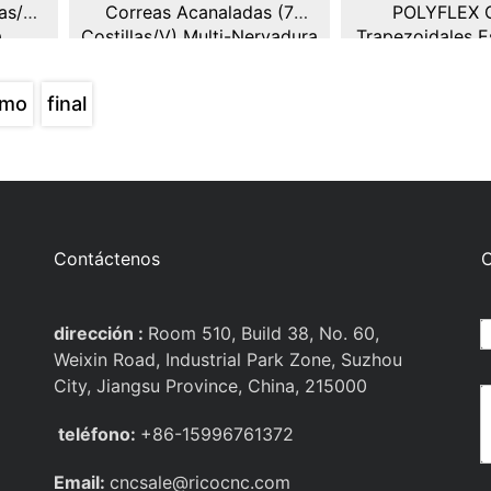
as/V)
Correas Acanaladas (7
POLYFLEX 
a
Costillas/V) Multi-Nervadura
Trapezoidales E
7 PK
Sección K EPDM Poly V 875
Con Ba
Mm
imo
final
Contáctenos
C
dirección :
Room 510, Build 38, No. 60,
Weixin Road, Industrial Park Zone, Suzhou
City, Jiangsu Province, China, 215000
teléfono:
+86-15996761372
Email:
cncsale@ricocnc.com