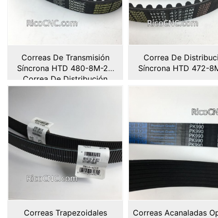
Correas De Transmisión
Correa De Distribuc
Síncrona HTD 480-8M-20
Síncrona HTD 472-8
Correa De Distribución
Correas Trapezoidales
Correas Acanaladas Op