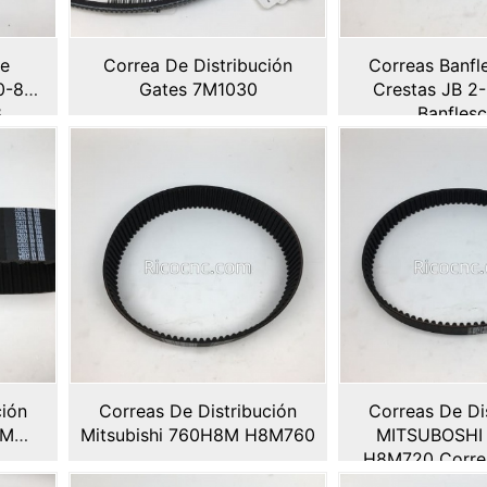
De
Correa De Distribución
Correas Banfl
00-8M
Gates 7M1030
Crestas JB 2
8
Banfles
ción
Correas De Distribución
Correas De Di
4M
Mitsubishi 760H8M H8M760
MITSUBOSHI
H8M720 Correa