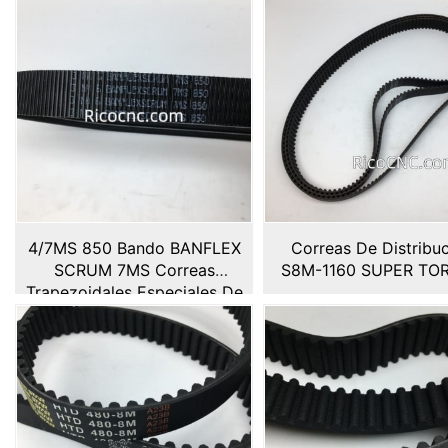
4/7MS 850 Bando BANFLEX
Correas De Distribu
SCRUM 7MS Correas
S8M-1160 SUPER TO
Trapezoidales Especiales De
Poliuretano Con Banda De
Cuña