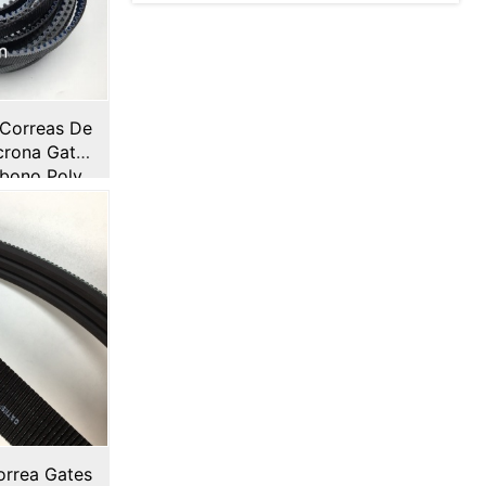
Correas De
crona Gates
bono Poly
GT
rrea Gates