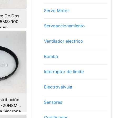
Servo Motor
ex De Dos
-5MS-900
Servoaccionamiento
crum
Ventilador electrico
Bomba
Interruptor de límite
Electroválvula
stribución
Sensores
 720H8M
 Síncrona
Codificador