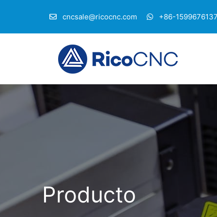
cncsale@ricocnc.com
+86-159967613
Producto