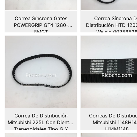
Correa Síncrona Gates
Correa Síncrona 
POWERGRIP GT4 1280-
Distribución HTD 12
8MGT
Weinig 0025852
Correa De Distribución
Correas De Distribu
Mitsubishi 225L Con Dientes
Mitsubishi 1148H1
Trapezoidales Tipo G Y
H14M1148
Correa Síncrona