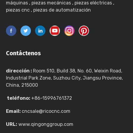
máquinas
,
piezas mecánicas
,
piezas eléctricas
,
piezas cnc
,
piezas de automatización
Contáctenos
dirección :
Room 510, Build 38, No. 60, Weixin Road,
Industrial Park Zone, Suzhou City, Jiangsu Province,
China, 215000
teléfono:
+86-15996761372
Email:
cncsale@ricocnc.com
URL:
www.qingonggroup.com