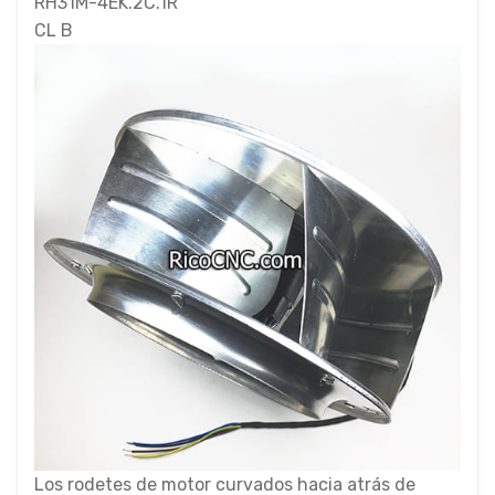
RH31M-4EK.2C.1R
CL B
Los rodetes de motor curvados hacia atrás de