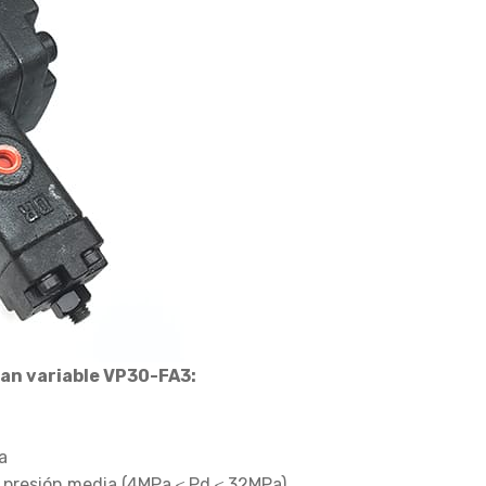
an variable VP30-FA3:
a
de presión media (4MPa＜Pd＜32MPa)