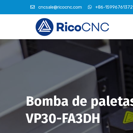
cncsale@ricocnc.com
+86-15996761372
Bomba de paletas
VP30-FA3DH