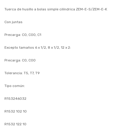
Tuerca de husillo a bolas simple cilíndrica ZEM-E-S/ZEM-E-K
Con juntas
Precarga: C0, C00, C1
Excepto tamaños 6 x 1/2, 8 x 1/2, 12 x 2:
Precarga: C0, C00
Tolerancia: T5, T7, T9
Tipo común:
R153246032
R1532 102 10
R1532 122 10