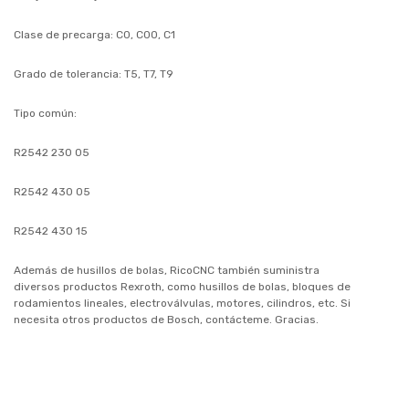
Clase de precarga: C0, C00, C1
Grado de tolerancia: T5, T7, T9
Tipo común:
R2542 230 05
R2542 430 05
R2542 430 15
Además de husillos de bolas, RicoCNC también suministra
diversos productos Rexroth, como husillos de bolas, bloques de
rodamientos lineales, electroválvulas, motores, cilindros, etc. Si
necesita otros productos de Bosch, contácteme. Gracias.