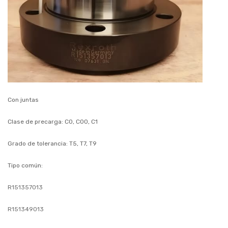
Con juntas
Clase de precarga: C0, C00, C1
Grado de tolerancia: T5, T7, T9
Tipo común:
R151357013
R151349013