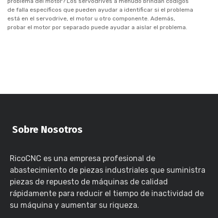
problema del motor? Los servodrives a menudo brindan códigos
de falla específicos que pueden ayudar a identificar si el problema
está en el servodrive, el motor u otro componente. Además,
probar el motor por separado puede ayudar a aislar el problema.
Sobre Nosotros
RicoCNC es una empresa profesional de
abastecimiento de piezas industriales que suministra
piezas de repuesto de máquinas de calidad
rápidamente para reducir el tiempo de inactividad de
su máquina y aumentar su riqueza.