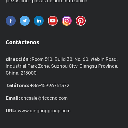
piezas cnc
,
piezas de automatización
Contáctenos
dirección :
Room 510, Build 38, No. 60, Weixin Road,
Industrial Park Zone, Suzhou City, Jiangsu Province,
China, 215000
teléfono:
+86-15996761372
Email:
cncsale@ricocnc.com
URL:
www.qingonggroup.com